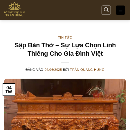
Bỏ
qua
nội
dung
TIN TỨC
Sập Bàn Thờ – Sự Lựa Chọn Linh
Thiêng Cho Gia Đình Việt
ĐĂNG VÀO
04/06/2025
BỞI
TRẦN QUANG HƯNG
04
Th6