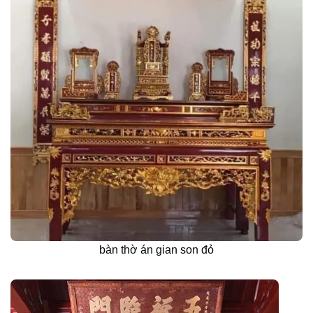
bàn thờ án gian son đỏ