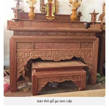
bàn thờ gỗ gụ tam cấp