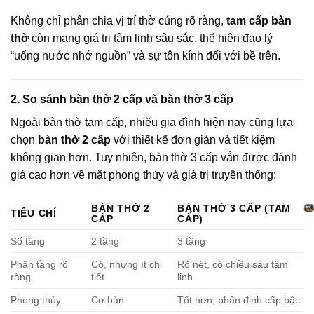
Không chỉ phân chia vị trí thờ cúng rõ ràng,
tam cấp bàn
thờ
còn mang giá trị tâm linh sâu sắc, thể hiện đạo lý
“uống nước nhớ nguồn” và sự tôn kính đối với bề trên.
2. So sánh bàn thờ 2 cấp và bàn thờ 3 cấp
Ngoài bàn thờ tam cấp, nhiều gia đình hiện nay cũng lựa
chọn
bàn thờ 2 cấp
với thiết kế đơn giản và tiết kiệm
không gian hơn. Tuy nhiên, bàn thờ 3 cấp vẫn được đánh
giá cao hơn về mặt phong thủy và giá trị truyền thống:
BÀN THỜ 2
BÀN THỜ 3 CẤP (TAM
TIÊU CHÍ
CẤP
CẤP)
Số tầng
2 tầng
3 tầng
Phân tầng rõ
Có, nhưng ít chi
Rõ nét, có chiều sâu tâm
ràng
tiết
linh
Phong thủy
Cơ bản
Tốt hơn, phân định cấp bậc