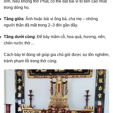
linh. Nếu không thờ Phật, có thể đặt bài vị tổ tiên cao nhất
trong dòng họ.
Tầng giữa
: Ảnh hoặc bài vị ông bà, cha mẹ – những
người thân đã mất trong 2–3 đời gần đây.
Tầng dưới cùng
: Để bày mâm cỗ, hoa quả, hương, nến,
chén nước thờ…
Cách bày trí đúng sẽ giúp gia chủ giữ được sự tôn nghiêm,
tránh phạm lỗi trong thờ cúng.