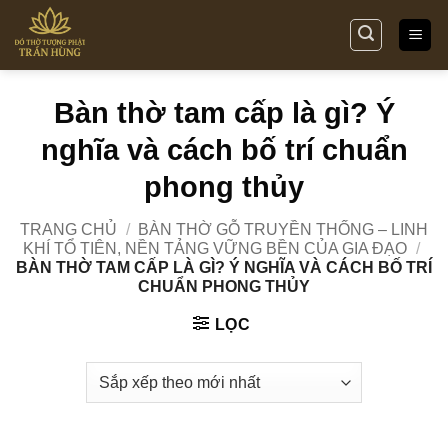
Bỏ
qua
nội
dung
Bàn thờ tam cấp là gì? Ý
nghĩa và cách bố trí chuẩn
phong thủy
TRANG CHỦ
/
BÀN THỜ GỖ TRUYỀN THỐNG – LINH
KHÍ TỔ TIÊN, NỀN TẢNG VỮNG BỀN CỦA GIA ĐẠO
/
BÀN THỜ TAM CẤP LÀ GÌ? Ý NGHĨA VÀ CÁCH BỐ TRÍ
CHUẨN PHONG THỦY
LỌC