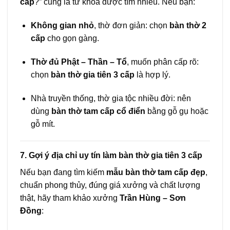
cấp
?” cũng là từ khóa được tìm nhiều. Nếu bạn:
Không gian nhỏ
, thờ đơn giản: chọn
bàn thờ 2
cấp
cho gọn gàng.
Thờ đủ Phật – Thần – Tổ
, muốn phân cấp rõ:
chọn
bàn thờ gia tiên 3 cấp
là hợp lý.
Nhà truyền thống, thờ gia tộc nhiều đời: nên
dùng
bàn thờ tam cấp cổ điển
bằng gỗ gụ hoặc
gỗ mít.
7. Gợi ý địa chỉ uy tín làm bàn thờ gia tiên 3 cấp
Nếu bạn đang tìm kiếm
mẫu bàn thờ tam cấp đẹp
,
chuẩn phong thủy, đúng giá xưởng và chất lượng
thật, hãy tham khảo xưởng
Trần Hùng – Sơn
Đồng
: