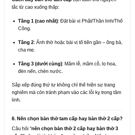
tắc từ cao xuống thấp:
Tầng 1 (cao nhất)
: Đặt bài vị Phật/Thần linh/Thổ
Công.
Tầng 2
: Ảnh thờ hoặc bài vị tổ tiên gần – ông bà,
cha mẹ.
Tầng 3 (dưới cùng)
: Mâm lễ, mâm cỗ, lọ hoa,
đèn nến, chén nước.
Sắp xếp đúng thứ tự không chỉ thể hiện sự trang
nghiêm mà còn tránh phạm vào các lỗi kỵ trong tâm
linh.
6. Nên chọn bàn thờ tam cấp hay bàn thờ 2 cấp?
Câu hỏi “
nên chọn bàn thờ 2 cấp hay bàn thờ 3