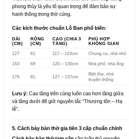
phong thủy là yếu tố quan trọng để đảm bảo sự
hanh thông trong thờ cúng.
Các kích thước chuẩn Lỗ Ban phổ biến:
DÀI
RỘNG
CAO (CHIA 3
PHÙ HỢP
(CM)
(CM)
TẦNG)
KHÔNG GIAN
127
61
117 – 123cm
Chung cư, nhà nhỏ
153
69
120 – 130cm
Nhà phố, nhà ống
Biệt thự, nhà
175
81
127 – 137cm
truyền thống
Lưu ý:
Cao tầng trên cùng luôn cao hơn tầng giữa
và tầng dưới để giữ nguyên tắc “Thượng tôn – Hạ
lễ”.
5. Cách bày bàn thờ gia tiên 3 cấp chuẩn chỉnh
Cách bày bàn thờ tam cấp
cần tuân thủ nguyên