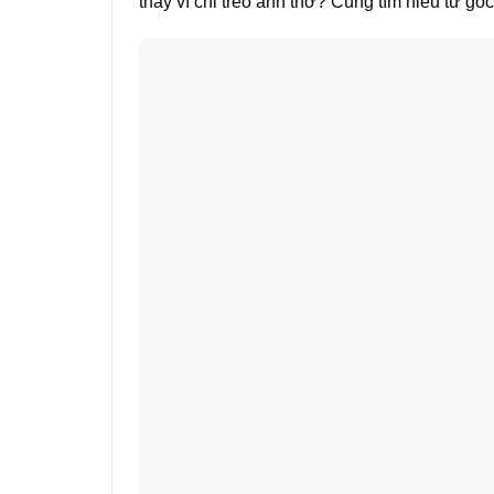
thay vì chỉ treo ảnh thờ? Cùng tìm hiểu từ gó