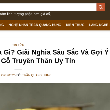
âm linh, tượng phật, sơn giả cổ,...
NG
NGHỆ NHÂN TRẦN QUANG HÙNG
KIẾN THỨC
LÀNG NGHỀ
TIN TỨC
 Gì? Giải Nghĩa Sâu Sắc Và Gợi Ý
Gỗ Truyền Thần Uy Tín
O
25/07/2025
BỞI
TRẦN QUANG HƯNG