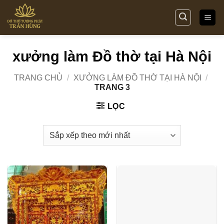
Bỏ
qua
nội
dung
xưởng làm Đồ thờ tại Hà Nội
TRANG CHỦ
/
XƯỞNG LÀM ĐỒ THỜ TẠI HÀ NỘI
/
TRANG 3
LỌC