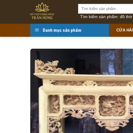
Bỏ
Tìm
qua
kiếm:
Tìm kiếm sản phẩm: đồ thờ t
nội
dung
Danh mục sản phẩm
CỬA HÀ