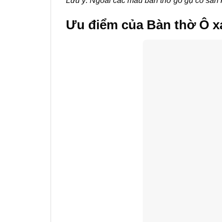
Lưu ý: Ngoài các mẫu bàn thờ gỗ gụ có sẵn k
Ưu điểm của Bàn thờ Ô x