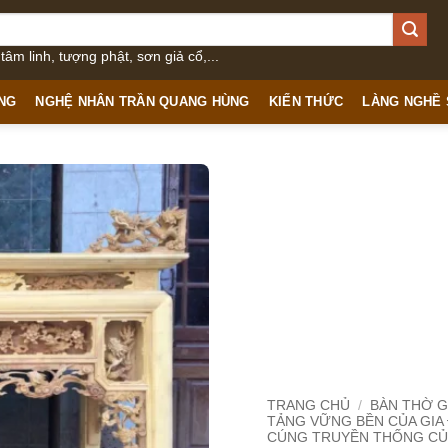
âm linh, tượng phật, sơn giả cổ,...
NG
NGHỆ NHÂN TRẦN QUANG HÙNG
KIẾN THỨC
LÀNG NGHỀ
TRANG CHỦ
/
BÀN THỜ G
TẢNG VỮNG BỀN CỦA GIA
CÚNG TRUYỀN THỐNG CỦ