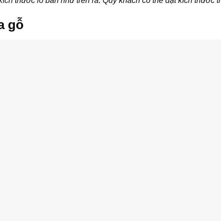
ích thước lỗ ban như trên ra. Qúy khách có thể đặt kích thước 
a gỗ