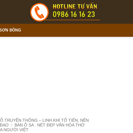
 SƠN ĐỒNG
Ỗ TRUYỀN THỐNG – LINH KHÍ TỔ TIÊN, NỀN
 ĐẠO
/
BÀN Ô SA : NÉT ĐẸP VĂN HÓA THỜ
A NGƯỜI VIỆT