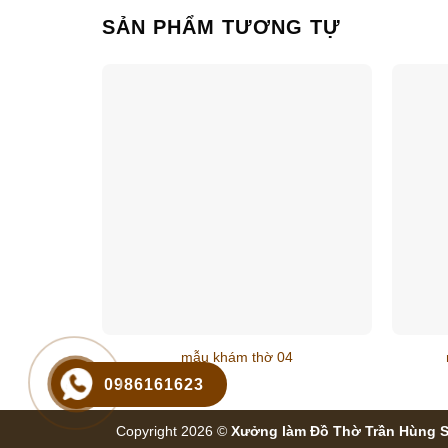
SẢN PHẨM TƯƠNG TỰ
mẫu khám thờ 04
0986161623
Copyright 2026 ©
Xưởng làm Đồ Thờ Trần Hùng 