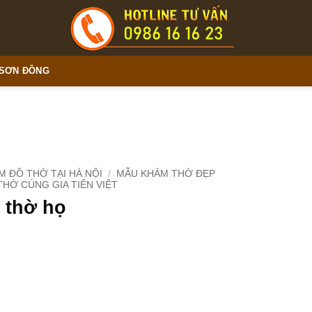
 SƠN ĐỒNG
 ĐỒ THỜ TẠI HÀ NỘI
/
MẪU KHÁM THỜ ĐẸP
THỜ CÚNG GIA TIÊN VIỆT
 thờ họ