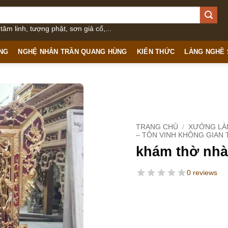
âm linh, tượng phật, sơn giả cổ,...
NG
NGHỆ NHÂN TRẦN QUANG HÙNG
KIẾN THỨC
LÀNG NGHỀ
TRANG CHỦ
/
XƯỞNG LÀM
– TÔN VINH KHÔNG GIAN 
khám thờ nhà
0 reviews