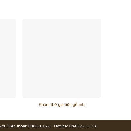
Khám thờ gia tiên gỗ mít
i. Điện thoại: 0986161623. Hotline: 0845.22.11.33.